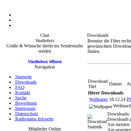
Chat
Downloads
Studiobox
Benutze die Filter rech
Grüße & Wünsche direkt ins Sendestudio
gewünschten Downloa
senden
finden.
Studiobox öffnen
Navigation
Startseite
Download
Downloads
Datum
Au
Titel
FAQ
Kontakt
Hörer Downloads
Suche
Wallpaper
18.12.24
Ph
Bewerbung
Weihnach
Impressum
Datenschutz
Downloads:
Radiostatus Infoseite
Downloads g
Am meisten 
Mitglieder Online
Am neueste