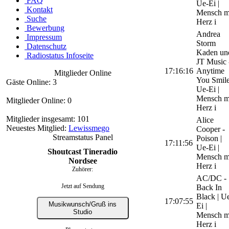
FAQ
Ue-Ei |
Kontakt
Mensch m
Suche
Herz i
Bewerbung
Andrea
Impressum
Storm
Datenschutz
Kaden un
Radiostatus Infoseite
JT Music 
17:16:16
Anytime
Mitglieder Online
You Smile
Gäste Online: 3
Ue-Ei |
Mensch m
Mitglieder Online: 0
Herz i
Mitglieder insgesamt: 101
Alice
Neuestes Mitglied:
Lewissmego
Cooper -
Streamstatus Panel
Poison |
17:11:56
Ue-Ei |
Shoutcast Tineradio
Mensch m
Nordsee
Herz i
Zuhörer:
AC/DC -
Jetzt auf Sendung
Back In
Black | U
17:07:55
Musikwunsch/Gruß ins
Ei |
Studio
Mensch m
Herz i