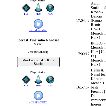
Player starten:
Aaron
Smith un
Krono -
PLS
M3U
ASX
Dancin
17:04:42
(Krono
Remix |
Ue-Ei |
Jetzt einschalten
Mensch m
Herz i
Icecast Tineradio Nordsee
INTRO -
Zuhörer:
Mensch m
Herz | Ue
Jetzt auf Sendung
17:00:17
Ei |
Mensch m
Musikwunsch/Gruß ins
Studio
Herz i
Hanni &
Player starten:
Nanni feat
Körner -
Mehr als
PLS
M3U
ASX
16:57:07
beste
Freunde |
Die
verrueckt
Jetzt einschalten
friesen