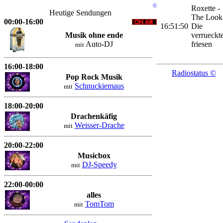
©
Roxette -
Heutige Sendungen
The Look 
00:00-16:00
16:51:50
Die
Musik ohne ende
verrueckt
Auto-DJ
friesen
mit
16:00-18:00
Radiostatus ©
Pop Rock Musik
Schnuckiemaus
mit
18:00-20:00
Drachenkäfig
Weisser-Drache
mit
20:00-22:00
Musicbox
DJ-Speedy
mit
22:00-00:00
alles
TomTom
mit