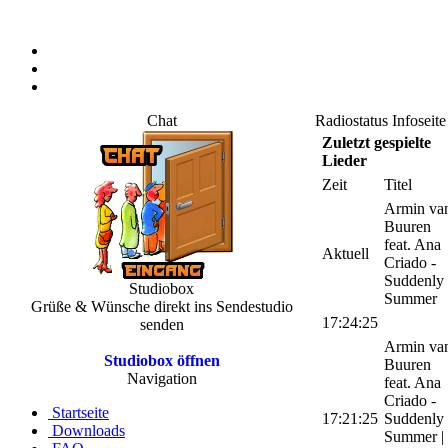
Chat
Radiostatus Infoseite
Zuletzt gespielte
Lieder
Zeit
Titel
Armin va
Buuren
feat. Ana
Aktuell
Criado -
Suddenly
Studiobox
Summer
Grüße & Wünsche direkt ins Sendestudio
17:24:25
senden
Armin va
Studiobox öffnen
Buuren
Navigation
feat. Ana
Criado -
Startseite
17:21:25
Suddenly
Downloads
Summer |