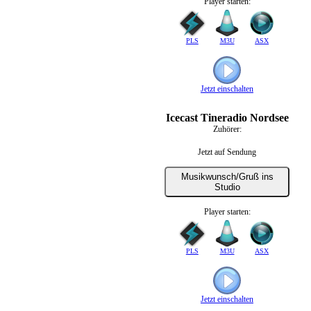
Player starten:
PLS
M3U
ASX
Jetzt einschalten
Icecast Tineradio Nordsee
Zuhörer:
Jetzt auf Sendung
Musikwunsch/Gruß ins
Studio
Player starten:
PLS
M3U
ASX
Jetzt einschalten