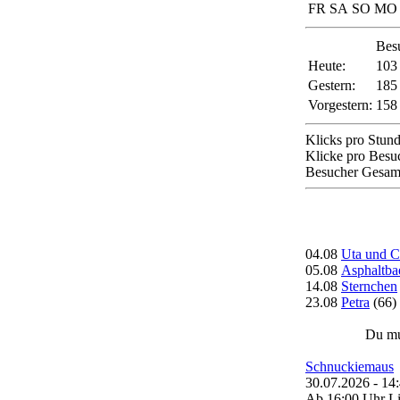
FR
SA
SO
MO
Bes
Heute:
103
Gestern:
185
Vorgestern:
158
Klicks pro Stund
Klicke pro Besu
Besucher Gesam
04.08
Uta und Ch
05.08
Asphaltba
14.08
Sternchen
23.08
Petra
(66)
Du mu
Schnuckiemaus
30.07.2026 - 14
Ab 16:00 Uhr L