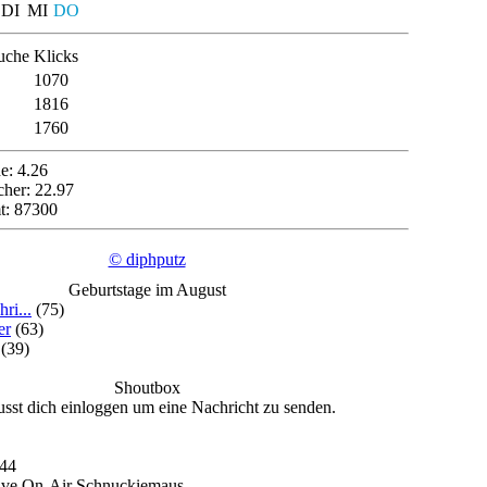
DI
MI
DO
uche
Klicks
1070
1816
1760
e: 4.26
cher: 22.97
t: 87300
© diphputz
Geburtstage im August
ri...
(75)
er
(63)
(39)
Shoutbox
sst dich einloggen um eine Nachricht zu senden.
:44
ive On-Air Schnuckiemaus