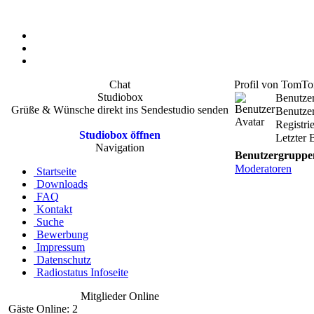
Chat
Profil von TomT
Studiobox
Benutze
Grüße & Wünsche direkt ins Sendestudio senden
Benutzer
Registri
Studiobox öffnen
Letzter 
Navigation
Benutzergruppe
Moderatoren
Startseite
Downloads
FAQ
Kontakt
Suche
Bewerbung
Impressum
Datenschutz
Radiostatus Infoseite
Mitglieder Online
Gäste Online: 2