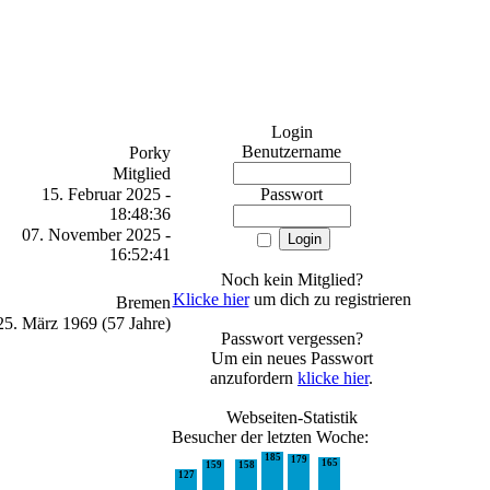
Login
Benutzername
Porky
Mitglied
15. Februar 2025 -
Passwort
18:48:36
07. November 2025 -
16:52:41
Noch kein Mitglied?
Klicke hier
um dich zu registrieren
Bremen
25. März 1969 (57 Jahre)
Passwort vergessen?
Um ein neues Passwort
anzufordern
klicke hier
.
Webseiten-Statistik
Besucher der letzten Woche:
185
179
165
159
158
127