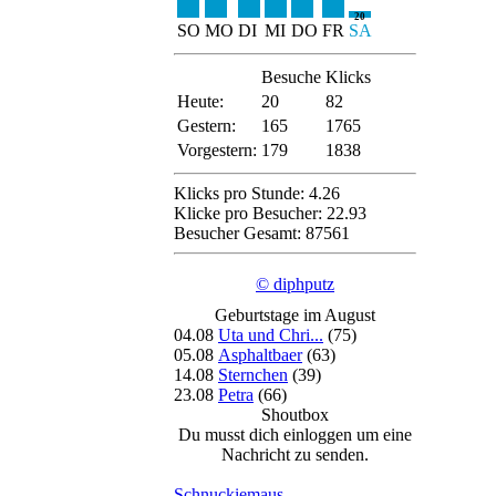
20
SO
MO
DI
MI
DO
FR
SA
Besuche
Klicks
Heute:
20
82
Gestern:
165
1765
Vorgestern:
179
1838
Klicks pro Stunde: 4.26
Klicke pro Besucher: 22.93
Besucher Gesamt: 87561
© diphputz
Geburtstage im August
04.08
Uta und Chri...
(75)
05.08
Asphaltbaer
(63)
14.08
Sternchen
(39)
23.08
Petra
(66)
Shoutbox
Du musst dich einloggen um eine
Nachricht zu senden.
Schnuckiemaus