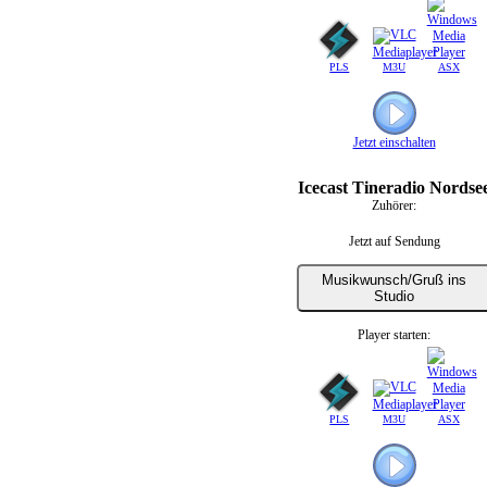
PLS
M3U
ASX
Jetzt einschalten
Icecast Tineradio Nordse
Zuhörer:
Jetzt auf Sendung
Musikwunsch/Gruß ins
Studio
Player starten:
PLS
M3U
ASX