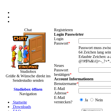
Chat
Registrieren
Login Passwörter
Login
Passwort
*
Passwort muss zwis
64 Zeichen lang sein
Erlaubte Zeichen: a-
@!#$%&\/()=-_?+*.,
Neues
Passwort
Studiobox
bestätigen
*
Grüße & Wünsche direkt ins
Account Informationen
Sendestudio senden
Benutzername
*
E-Mail
Studiobox öffnen
Adresse
*
Navigation
E-Mail
Ja
Nein
verstecken?
Startseite
Downloads