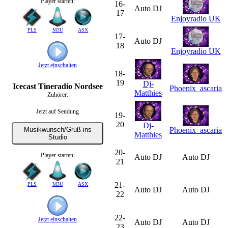
Player starten:
16-
Auto DJ
17
Enjoyradio UK
PLS
M3U
ASX
17-
Auto DJ
18
Enjoyradio UK
Jetzt einschalten
18-
19
Dj-
Icecast Tineradio Nordsee
Phoenix_ascaria
Matthies
Zuhörer:
Jetzt auf Sendung
19-
20
Dj-
Phoenix_ascaria
Musikwunsch/Gruß ins
Matthies
Studio
20-
Player starten:
Auto DJ
Auto DJ
21
21-
PLS
M3U
ASX
Auto DJ
Auto DJ
22
22-
Jetzt einschalten
Auto DJ
Auto DJ
23