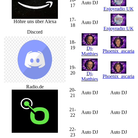
Auto DJ
17
Enjoyradio UK
17-
Höhre uns über Alexa
Auto DJ
18
Enjoyradio UK
Discord
18-
19
Dj-
Phoenix_ascaria
Matthies
19-
20
Dj-
Phoenix_ascaria
Matthies
Radio.de
20-
Auto DJ
Auto DJ
21
21-
Auto DJ
Auto DJ
22
22-
Auto DJ
Auto DJ
23