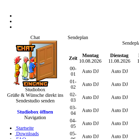
Chat
Sendeplan
Sendepl
Montag
Dienstag
Zeit
10.08.2026
11.08.2026
00-
Auto DJ
Auto DJ
01
01-
Auto DJ
Auto DJ
02
Studiobox
02-
Grüße & Wünsche direkt ins
Auto DJ
Auto DJ
03
Sendestudio senden
03-
Auto DJ
Auto DJ
Studiobox öffnen
04
Navigation
04-
Auto DJ
Auto DJ
05
Startseite
Downloads
05-
Auto DJ
Auto DJ