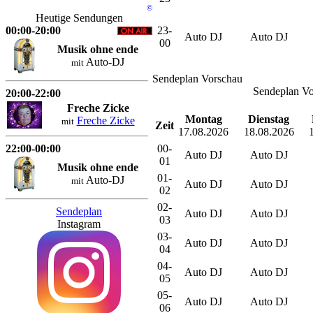
©
Heutige Sendungen
00:00-20:00
23-
Auto DJ
Auto DJ
00
Musik ohne ende
Auto-DJ
mit
Sendeplan Vorschau
Sendeplan Vo
20:00-22:00
Freche Zicke
Montag
Dienstag
Freche Zicke
mit
Zeit
17.08.2026
18.08.2026
22:00-00:00
00-
Auto DJ
Auto DJ
01
Musik ohne ende
01-
Auto-DJ
mit
Auto DJ
Auto DJ
02
02-
Sendeplan
Auto DJ
Auto DJ
03
Instagram
03-
Auto DJ
Auto DJ
04
04-
Auto DJ
Auto DJ
05
05-
Auto DJ
Auto DJ
06