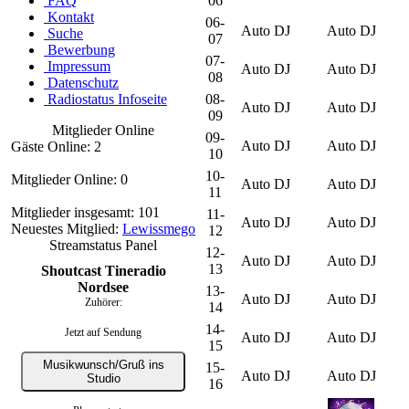
FAQ
06
Kontakt
06-
Auto DJ
Auto DJ
Suche
07
Bewerbung
07-
Impressum
Auto DJ
Auto DJ
08
Datenschutz
Radiostatus Infoseite
08-
Auto DJ
Auto DJ
09
Mitglieder Online
09-
Auto DJ
Auto DJ
Gäste Online: 2
10
10-
Mitglieder Online: 0
Auto DJ
Auto DJ
11
Mitglieder insgesamt: 101
11-
Auto DJ
Auto DJ
Neuestes Mitglied:
Lewissmego
12
Streamstatus Panel
12-
Auto DJ
Auto DJ
13
Shoutcast Tineradio
Nordsee
13-
Auto DJ
Auto DJ
Zuhörer:
14
14-
Jetzt auf Sendung
Auto DJ
Auto DJ
15
Musikwunsch/Gruß ins
15-
Auto DJ
Auto DJ
Studio
16