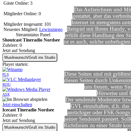
Gäste Online: 3
Das Aufzeichnen und Mits
Mitglieder Online: 0
gestattet, aber das verbre
Internet ist strengstens 
Mitglieder insgesamt: 101
Beispiel mit Ihrem Handy, 
Neuestes Mitglied:
Lewissmego
Streamstatus Panel
erfüllt diese Handlung den S
Shoutcast Tineradio Nordsee
ist es auch, solche unbefugt
Zuhörer:
0
Jetzt auf Sendung
Musikwunsch/Gruß ins Studio
Player starten:
Diese Seiten sind mit größtmö
PLS
diesen Seiten durch Unkenntni
M3U
uns freuen, wenn Si
Hinweise und R
ASX
Der sendende Moderator bzw D
Jetzt einschalten
GVL einzuhalten, d.h. das 
Icecast Tineradio Nordsee
anrüchiger oder FSK-Songs erf
Zuhörer:
0
seiner Sendezeit passiert. S
Jetzt auf Sendung
Richtlinien zu einer Strafe k
Musikwunsch/Gruß ins Studio