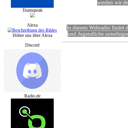
werden wir de
Teamspeak
Alexa
In diesem Webradio findet 
und Jugendliche unterliegen
Höhre uns über Alexa
Discord
Radio.de