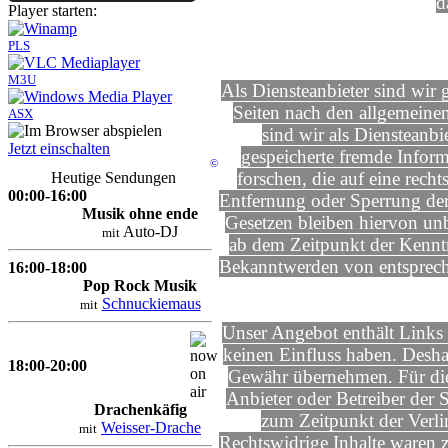
d
Player starten:
PLS
M3U
Als Diensteanbieter sind wir
Seiten nach den allgemeine
ASX
sind wir als Diensteanbie
Jetzt einschalten
gespeicherte fremde Infor
©
forschen, die auf eine rech
Heutige Sendungen
00:00-16:00
Entfernung oder Sperrung de
Musik ohne ende
Gesetzen bleiben hiervon unb
Auto-DJ
mit
ab dem Zeitpunkt der Kenntn
Bekanntwerden von entsprech
16:00-18:00
Pop Rock Musik
Schnuckiemaus
mit
Unser Angebot enthält Links z
keinen Einfluss haben. Desha
18:00-20:00
Gewähr übernehmen. Für die In
Anbieter oder Betreiber der 
Drachenkäfig
zum Zeitpunkt der Verli
Weisser-Drache
mit
Rechtswidrige Inhalte waren 