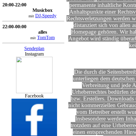
permanente inhaltliche Kontr
20:00-22:00
Musicbox
Anhaltspunkte einer Rechts
DJ-Speedy
mit
Rechtsverletzungen werden wi
distanziert sich von allen 
22:00-00:00
Homepage gehören. Wir habe
alles
TomTom
Angebot wird ständig überarb
mit
ke
Sendeplan
Instagram
Die durch die Seitenbetreib
unterliegen dem deutschen 
Verbreitung und jede A
Urheberrechtes bedürfen de
Facebook
bzw. Erstellers. Downloads 
nicht kommerziellen Gebrauch 
vom Betreiber erstellt wu
Insbesondere werden Inhalt
trotzdem auf eine Urheberr
einen entsprechenden Hinw