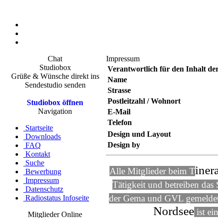
Chat
Impressum
Studiobox
Verantwortlich für den Inhalt de
Grüße & Wünsche direkt ins
Name
Sendestudio senden
Strasse
Postleitzahl / Wohnort
Studiobox öffnen
Navigation
E-Mail
Telefon
Startseite
Design und Layout
Downloads
Design by
FAQ
Kontakt
Suche
iner
Alle Mitglieder beim T
Bewerbung
Impressum
Tätigkeit und betreiben das
Datenschutz
der Gema und GVL gemeldet u
Radiostatus Infoseite
Nordsee
ist e
Mitglieder Online