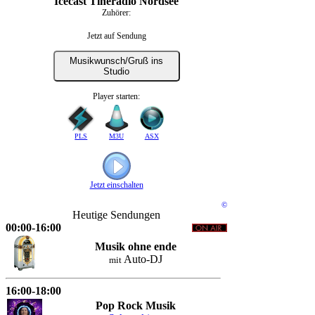
Icecast Tineradio Nordsee
Zuhörer:
Jetzt auf Sendung
Musikwunsch/Gruß ins
Studio
Player starten:
PLS
M3U
ASX
Jetzt einschalten
©
Heutige Sendungen
00:00-16:00
Musik ohne ende
Auto-DJ
mit
16:00-18:00
Pop Rock Musik