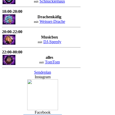
Schnuckiemaus
mit
18:00-20:00
Drachenkäfig
Weisser-Drache
mit
20:00-22:00
Musicbox
DJ-Speedy
mit
22:00-00:00
alles
TomTom
mit
Sendeplan
Instagram
Facebook