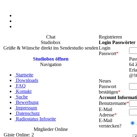
Chat
Registrieren
Studiobox
Login Passwörter
Grüße & Wünsche direkt ins Sendestudio senden
Login
Passwort
*
Studiobox öffnen
Pas
Navigation
64 Z
Erla
Startseite
@!#
Downloads
Neues
FAQ
Passwort
Kontakt
bestätigen
*
Suche
Account Informat
Bewerbung
Benutzername
*
Impressum
E-Mail
Datenschutz
Adresse
*
Radiostatus Infoseite
E-Mail
verstecken?
Mitglieder Online
Gäste Online: 2