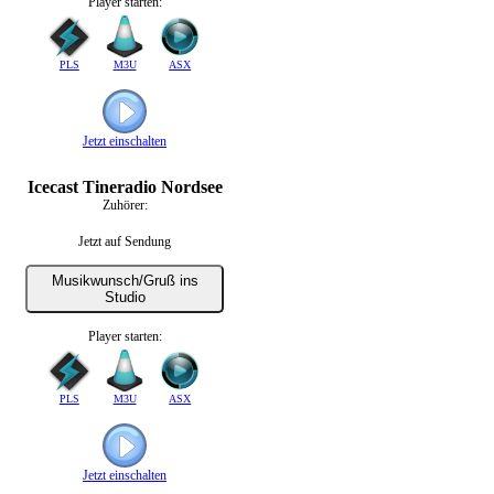
Player starten:
PLS
M3U
ASX
Jetzt einschalten
Icecast Tineradio Nordsee
Zuhörer:
Jetzt auf Sendung
Musikwunsch/Gruß ins
Studio
Player starten:
PLS
M3U
ASX
Jetzt einschalten