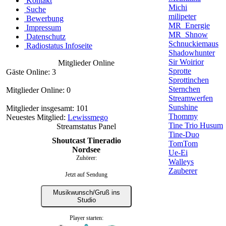
Kontakt
Michi
Suche
milipeter
Bewerbung
MR_Energie
Impressum
MR_Shnow
Datenschutz
Schnuckiemaus
Radiostatus Infoseite
Shadowhunter
Sir Woirior
Mitglieder Online
Sprotte
Gäste Online: 3
Sprottinchen
Sternchen
Mitglieder Online: 0
Streamwerfen
Sunshine
Mitglieder insgesamt: 101
Thommy
Neuestes Mitglied:
Lewissmego
Tine Trio Husum
Streamstatus Panel
Tine-Duo
Shoutcast Tineradio
TomTom
Nordsee
Ue-Ei
Zuhörer:
Walleys
Zauberer
Jetzt auf Sendung
Musikwunsch/Gruß ins
Studio
Player starten: