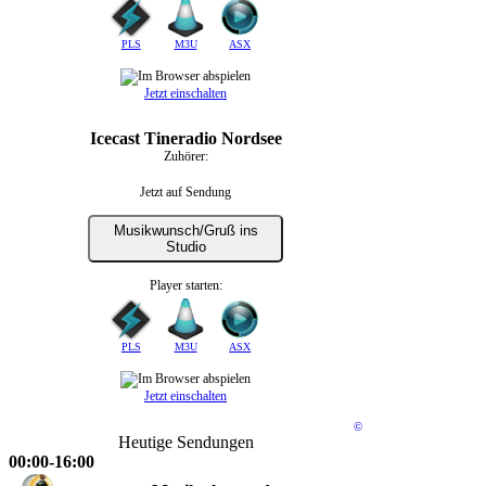
PLS
M3U
ASX
Jetzt einschalten
Icecast Tineradio Nordsee
Zuhörer:
Jetzt auf Sendung
Musikwunsch/Gruß ins
Studio
Player starten:
PLS
M3U
ASX
Jetzt einschalten
©
Heutige Sendungen
00:00-16:00