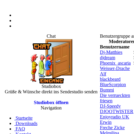
Chat
Benutzergruppe a
Moderatore
Benutzername
Dj-Matthies
djdream
Phoenix_ascaria
Weisser-Drache
Alf
blackbeard
BlueScorpion
Studiobox
Bummi
Grüße & Wünsche direkt ins Sendestudio senden
Die verrueckten
friesen
Studiobox öffnen
DJ-Speedy
Navigation
DJOOTWISTER
Enjoyradio UK
Startseite
Erwin
Downloads
Freche Zicke
FAQ
Melmilina