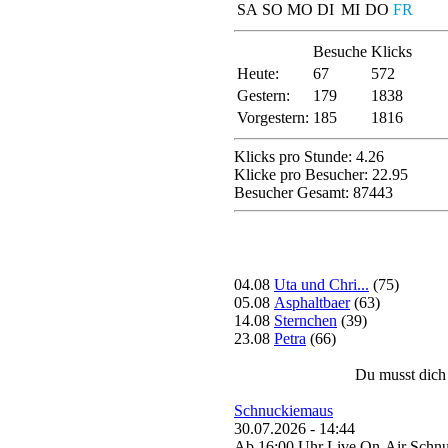
SA
SO
MO
DI
MI
DO
FR
Besuche
Klicks
Heute:
67
572
Gestern:
179
1838
Vorgestern:
185
1816
Klicks pro Stunde: 4.26
Klicke pro Besucher: 22.95
Besucher Gesamt: 87443
04.08
Uta und Chri...
(75)
05.08
Asphaltbaer
(63)
14.08
Sternchen
(39)
23.08
Petra
(66)
Du musst dich
Schnuckiemaus
30.07.2026 - 14:44
Ab 16:00 Uhr Live On-Air Schn