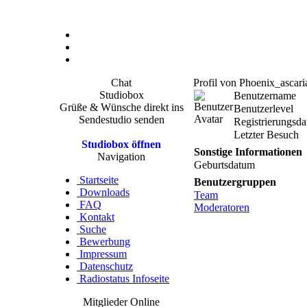
Chat
Profil von Phoenix_ascari
Studiobox
Benutzername
Grüße & Wünsche direkt ins
Benutzerlevel
Sendestudio senden
Registrierungsd
Letzter Besuch
Studiobox öffnen
Sonstige Informationen
Navigation
Geburtsdatum
Startseite
Benutzergruppen
Downloads
Team
FAQ
Moderatoren
Kontakt
Suche
Bewerbung
Impressum
Datenschutz
Radiostatus Infoseite
Mitglieder Online