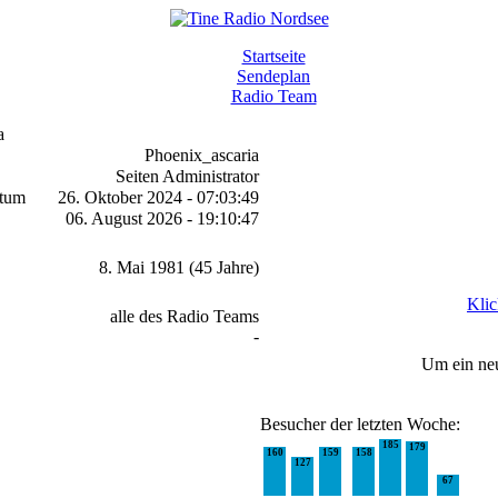
Startseite
Sendeplan
Radio Team
a
Phoenix_ascaria
Seiten Administrator
atum
26. Oktober 2024 - 07:03:49
06. August 2026 - 19:10:47
8. Mai 1981 (45 Jahre)
Klic
alle des Radio Teams
-
Um ein ne
Besucher der letzten Woche:
185
179
160
159
158
127
67