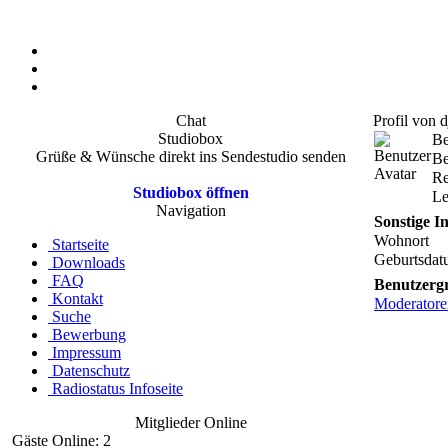
Chat
Profil von 
Studiobox
Be
Grüße & Wünsche direkt ins Sendestudio senden
Be
Re
Studiobox öffnen
Le
Navigation
Sonstige I
Wohnort
Startseite
Geburtsda
Downloads
FAQ
Benutzerg
Kontakt
Moderatore
Suche
Bewerbung
Impressum
Datenschutz
Radiostatus Infoseite
Mitglieder Online
Gäste Online: 2