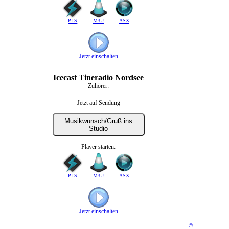
PLS
M3U
ASX
Jetzt einschalten
Icecast Tineradio Nordsee
Zuhörer:
Jetzt auf Sendung
Musikwunsch/Gruß ins
Studio
Player starten:
PLS
M3U
ASX
Jetzt einschalten
©