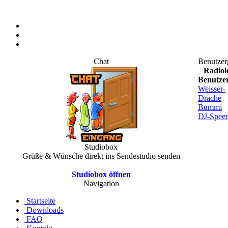
Chat
Benutzer
Radiol
Benutze
Weisser-
Drache
Bummi
DJ-Spee
Studiobox
Grüße & Wünsche direkt ins Sendestudio senden
Studiobox öffnen
Navigation
Startseite
Downloads
FAQ