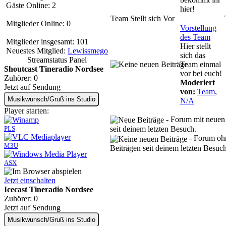
Gäste Online: 2
hier!
Team Stellt sich Vor
Mitglieder Online: 0
Vorstellung
des Team
Mitglieder insgesamt: 101
Hier stellt
Neuestes Mitglied:
Lewissmego
sich das
Streamstatus Panel
Team einmal
Shoutcast Tineradio Nordsee
vor bei euch!
Zuhörer:
0
Moderiert
Jetzt auf Sendung
von:
Team
,
Musikwunsch/Gruß ins Studio
N/A
Player starten:
- Forum mit neuen
PLS
seit deinem letzten Besuch.
- Forum oh
M3U
Beiträgen seit deinem letzten Besuch
ASX
Jetzt einschalten
Icecast Tineradio Nordsee
Zuhörer:
0
Jetzt auf Sendung
Musikwunsch/Gruß ins Studio