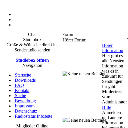
Chat
Forum
Studiobox
Hörer Forum
Grüße & Wünsche direkt ins
Hörer
Sendestudio senden
Information
Hier gibt es
Studiobox öffnen
alle Neusten
Navigation
Information
was es in
Startseite
Zukunft für
Downloads
Sendungen
FAQ
für gibt!
Kontakt
Moderiert
Suche
von:
Bewerbung
Administrator
Impressum
Hilfe
Datenschutz
Anmelden
Radiostatus Infoseite
und andere
Information
Mitglieder Online
bekommt ihr