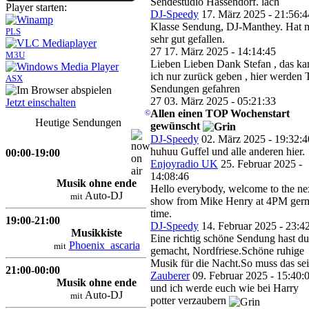
Sendestudio Hassendorf. lach
Player starten:
DJ-Speedy
17. März 2025 - 21:56:4
Klasse Sendung, DJ-Manthey. Hat 
PLS
sehr gut gefallen.
27
17. März 2025 - 14:14:45
M3U
Lieben Lieben Dank Stefan , das ka
ich nur zurück geben , hier werden 
ASX
Sendungen gefahren
27
03. März 2025 - 05:21:33
Jetzt einschalten
Allen einen TOP Wochenstart
©
Heutige Sendungen
gewünscht
DJ-Speedy
02. März 2025 - 19:32:4
huhuu Guffel und alle anderen hier.
00:00-19:00
Enjoyradio UK
25. Februar 2025 -
14:08:46
Musik ohne ende
Hello everybody, welcome to the ne
Auto-DJ
mit
show from Mike Henry at 4PM ger
time.
19:00-21:00
DJ-Speedy
14. Februar 2025 - 23:4
Musikkiste
Eine richtig schöne Sendung hast du
Phoenix_ascaria
mit
gemacht, Nordfriese.Schöne ruhige
Musik für die Nacht.So muss das sei
21:00-00:00
Zauberer
09. Februar 2025 - 15:40:
Musik ohne ende
und ich werde euch wie bei Harry
Auto-DJ
mit
potter verzaubern