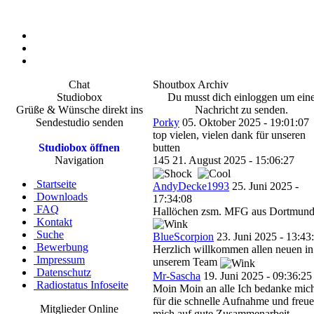
Chat
Shoutbox Archiv
Studiobox
Du musst dich einloggen um ein
Grüße & Wünsche direkt ins
Nachricht zu senden.
Sendestudio senden
Porky
05. Oktober 2025 - 19:01:07
top vielen, vielen dank für unseren
Studiobox öffnen
butten
Navigation
145
21. August 2025 - 15:06:27
Startseite
AndyDecke1993
25. Juni 2025 -
Downloads
17:34:08
FAQ
Hallöchen zsm. MFG aus Dortmun
Kontakt
Suche
BlueScorpion
23. Juni 2025 - 13:43
Bewerbung
Herzlich willkommen allen neuen in
Impressum
unserem Team
Datenschutz
Mr-Sascha
19. Juni 2025 - 09:36:25
Radiostatus Infoseite
Moin Moin an alle Ich bedanke mic
für die schnelle Aufnahme und freue
Mitglieder Online
mich auf gute Zusammenarbeit