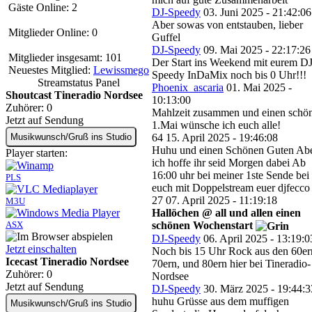
Gäste Online: 2
DJ-Speedy
03. Juni 2025 - 21:42:06
Aber sowas von entstauben, lieber
Mitglieder Online: 0
Guffel
DJ-Speedy
09. Mai 2025 - 22:17:26
Mitglieder insgesamt: 101
Der Start ins Weekend mit eurem DJ
Neuestes Mitglied:
Lewissmego
Speedy InDaMix noch bis 0 Uhr!!!
Streamstatus Panel
Phoenix_ascaria
01. Mai 2025 -
Shoutcast Tineradio Nordsee
10:13:00
Zuhörer:
0
Mahlzeit zusammen und einen schö
Jetzt auf Sendung
1.Mai wünsche ich euch alle!
64
15. April 2025 - 19:46:08
Musikwunsch/Gruß ins Studio
Huhu und einen Schönen Guten Ab
Player starten:
ich hoffe ihr seid Morgen dabei Ab
16:00 uhr bei meiner 1ste Sende bei
PLS
euch mit Doppelstream euer djfecco
27
07. April 2025 - 11:19:18
M3U
Hallöchen @ all und allen einen
schönen Wochenstart
ASX
DJ-Speedy
06. April 2025 - 13:19:0
Jetzt einschalten
Noch bis 15 Uhr Rock aus den 60er
Icecast Tineradio Nordsee
70ern, und 80ern hier bei Tineradio-
Zuhörer:
0
Nordsee
Jetzt auf Sendung
DJ-Speedy
30. März 2025 - 19:44:3
huhu Grüsse aus dem muffigen
Musikwunsch/Gruß ins Studio