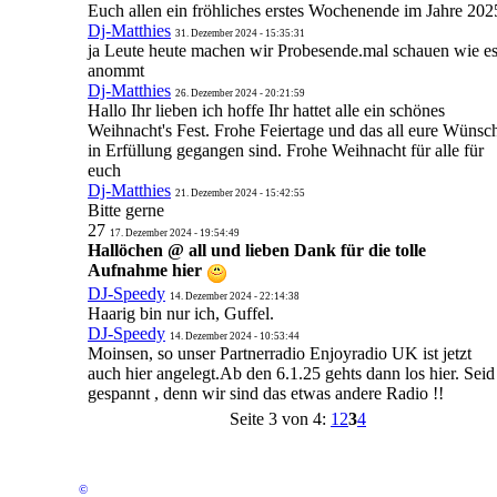
Euch allen ein fröhliches erstes Wochenende im Jahre 202
Dj-Matthies
31. Dezember 2024 - 15:35:31
ja Leute heute machen wir Probesende.mal schauen wie e
anommt
Dj-Matthies
26. Dezember 2024 - 20:21:59
Hallo Ihr lieben ich hoffe Ihr hattet alle ein schönes
Weihnacht's Fest. Frohe Feiertage und das all eure Wünsc
in Erfüllung gegangen sind. Frohe Weihnacht für alle für
euch
Dj-Matthies
21. Dezember 2024 - 15:42:55
Bitte gerne
27
17. Dezember 2024 - 19:54:49
Hallöchen @ all und lieben Dank für die tolle
Aufnahme hier
DJ-Speedy
14. Dezember 2024 - 22:14:38
Haarig bin nur ich, Guffel.
DJ-Speedy
14. Dezember 2024 - 10:53:44
Moinsen, so unser Partnerradio Enjoyradio UK ist jetzt
auch hier angelegt.Ab den 6.1.25 gehts dann los hier. Seid
gespannt , denn wir sind das etwas andere Radio !!
Seite 3 von 4:
1
2
3
4
©