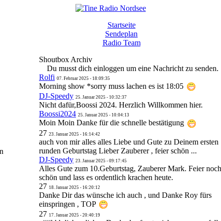
Startseite
Sendeplan
Radio Team
Shoutbox Archiv
Du musst dich einloggen um eine Nachricht zu senden.
Rolfi
07. Februar 2025 - 18:09:35
Morning show *sorry muss lachen es ist 18:05
DJ-Speedy
25. Januar 2025 - 10:32:37
Nicht dafür,Boossi 2024. Herzlich Willkommen hier.
Boossi2024
25. Januar 2025 - 10:04:13
Moin Moin Danke für die schnelle bestätigung
27
23. Januar 2025 - 16:14:42
auch von mir alles alles Liebe und Gute zu Deinem ersten
runden Geburtstag Lieber Zauberer , feier schön ...
n
DJ-Speedy
23. Januar 2025 - 09:17:45
Alles Gute zum 10.Geburtstag, Zauberer Mark. Feier noc
schön und lass es ordentlich krachen heute.
27
18. Januar 2025 - 16:20:12
Danke Dir das wünsche ich auch , und Danke Roy fürs
einspringen , TOP
27
17. Januar 2025 - 20:40:19