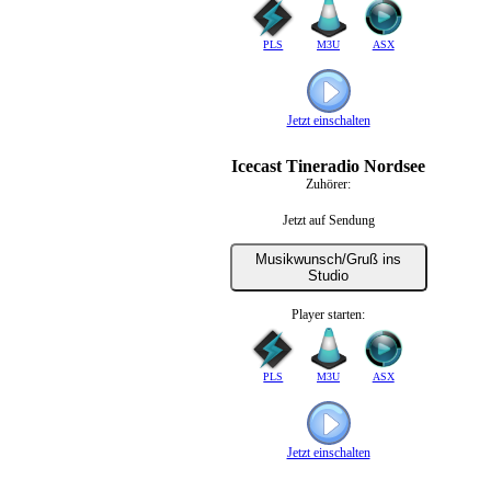
PLS
M3U
ASX
Jetzt einschalten
Icecast Tineradio Nordsee
Zuhörer:
Jetzt auf Sendung
Musikwunsch/Gruß ins
Studio
Player starten:
PLS
M3U
ASX
Jetzt einschalten