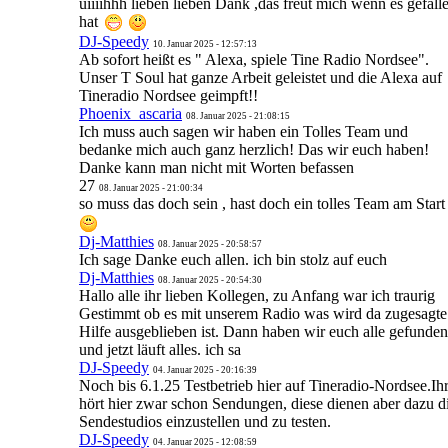
uiiiihhh lieben lieben Dank ,das freut mich wenn es gefall
hat
DJ-Speedy
10. Januar 2025 - 12:57:13
Ab sofort heißt es " Alexa, spiele Tine Radio Nordsee".
Unser T Soul hat ganze Arbeit geleistet und die Alexa auf
Tineradio Nordsee geimpft!!
Phoenix_ascaria
08. Januar 2025 - 21:08:15
Ich muss auch sagen wir haben ein Tolles Team und
bedanke mich auch ganz herzlich! Das wir euch haben!
Danke kann man nicht mit Worten befassen
27
08. Januar 2025 - 21:00:34
so muss das doch sein , hast doch ein tolles Team am Start
Dj-Matthies
08. Januar 2025 - 20:58:57
Ich sage Danke euch allen. ich bin stolz auf euch
Dj-Matthies
08. Januar 2025 - 20:54:30
Hallo alle ihr lieben Kollegen, zu Anfang war ich traurig
Gestimmt ob es mit unserem Radio was wird da zugesagte
Hilfe ausgeblieben ist. Dann haben wir euch alle gefunden
und jetzt läuft alles. ich sa
DJ-Speedy
04. Januar 2025 - 20:16:39
Noch bis 6.1.25 Testbetrieb hier auf Tineradio-Nordsee.Ih
hört hier zwar schon Sendungen, diese dienen aber dazu d
Sendestudios einzustellen und zu testen.
DJ-Speedy
04. Januar 2025 - 12:08:59