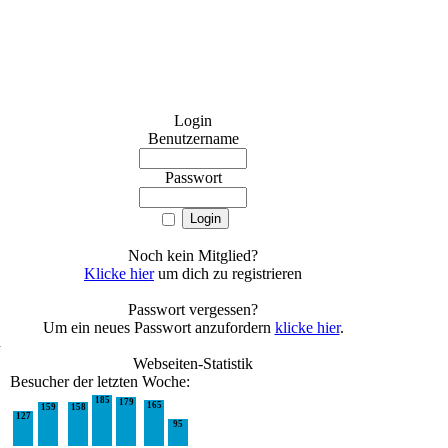
Login
Benutzername
Passwort
Noch kein Mitglied?
Klicke hier
um dich zu registrieren
Passwort vergessen?
Um ein neues Passwort anzufordern
klicke hier
.
h
Webseiten-Statistik
Besucher der letzten Woche:
185
179
165
159
158
127
95