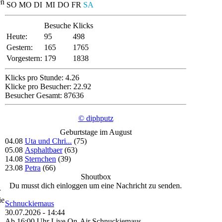
en
SO
MO
DI
MI
DO
FR
SA
Besuche
Klicks
Heute:
95
498
Gestern:
165
1765
Vorgestern:
179
1838
Klicks pro Stunde: 4.26
Klicke pro Besucher: 22.92
Besucher Gesamt: 87636
© diphputz
Geburtstage im August
04.08
Uta und Chri...
(75)
05.08
Asphaltbaer
(63)
14.08
Sternchen
(39)
23.08
Petra
(66)
Shoutbox
Du musst dich einloggen um eine Nachricht zu senden.
r
ie
Schnuckiemaus
30.07.2026 - 14:44
Ab 16:00 Uhr Live On-Air Schnuckiemaus