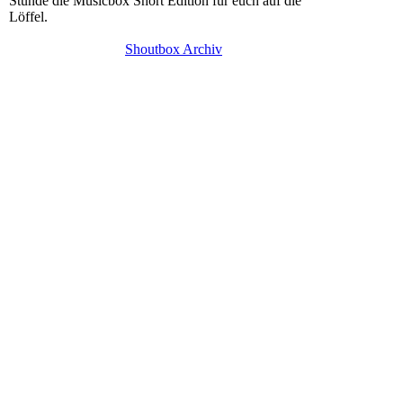
Stunde die Musicbox Short Edition für euch auf die
Löffel.
Shoutbox Archiv